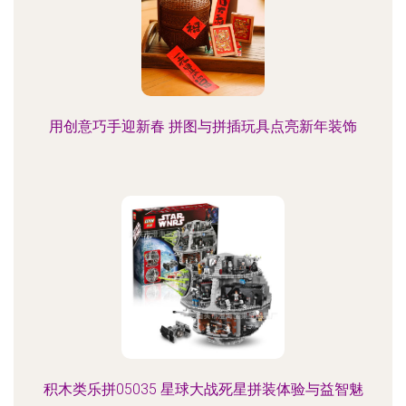
用创意巧手迎新春 拼图与拼插玩具点亮新年装饰
积木类乐拼05035 星球大战死星拼装体验与益智魅