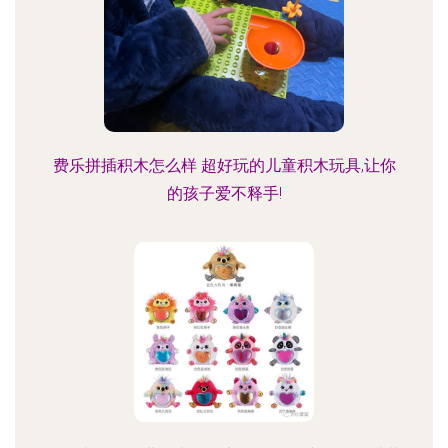
费乐拼插积木怎么样 超好玩的儿童积木玩具,让你
的孩子爱不释手!