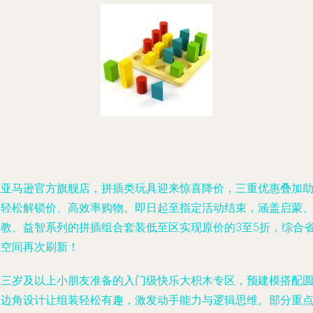
在亚马逊官方旗舰店，拼插类玩具迎来惊喜降价，三重优惠叠加
您轻松解锁价、高效率购物。即日起至指定活动结束，涵盖启蒙
早教、益智系列的拼插组合套装低至区实现原价的3至5折，综合
钱空间再次刷新！
为三岁及以上小朋友准备的入门级快乐大积木专区，预建模搭配
润边角设计让组装轻松有趣，激发动手能力与逻辑思维。部分重