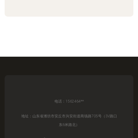
电话：1562464**
地址：山东省潍坊市安丘市兴安街道商场路705号（3V路口
东6米路北）