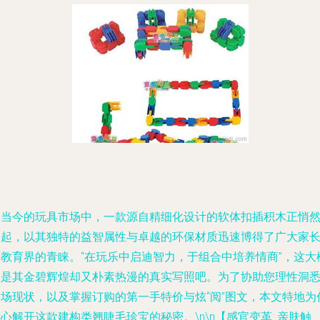
在当今的玩具市场中，一款源自精细化设计的软体扣插积木正悄
崛起，以其独特的益智属性与卓越的环保材质迅速博得了广大家
和教育界的青睐。“在玩乐中启迪智力，于组合中培养情商”，这大
正是其金碧辉煌却又朴素热漫的真实写照吧。为了协助您理性洞
市场现状，以及掌握订购的第一手特价与炫“阅”图文，本文特地为
心解开这款建构类翘睫毛珍宝的秘密。\n\n【感官变革: 亲肤触