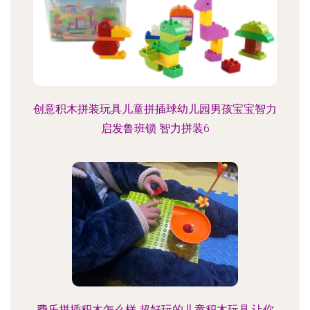
创意积木拼装玩具儿童拼插球幼儿园男孩宝宝智力
启发鲁班锁 智力拼装6
费乐拼插积木怎么样 超好玩的儿童积木玩具,让你